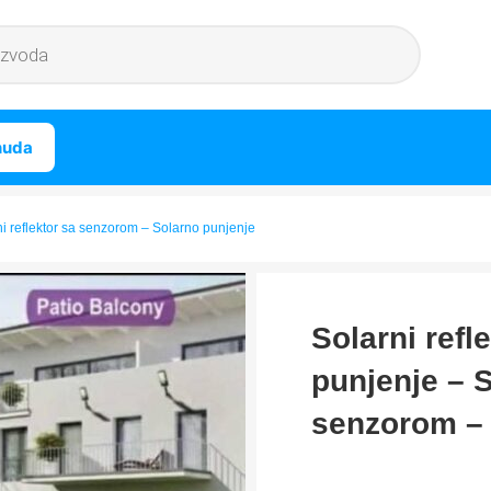
nuda
ni reflektor sa senzorom – Solarno punjenje
Solarni ref
punjenje – S
senzorom – 