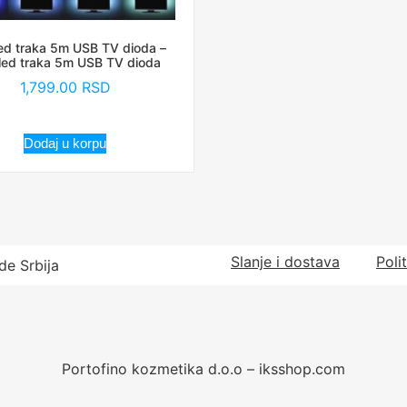
ed traka 5m USB TV dioda –
led traka 5m USB TV dioda
1,799.00
RSD
Dodaj u korpu
Slanje i dostava
Poli
de Srbija
Portofino kozmetika d.o.o – iksshop.com