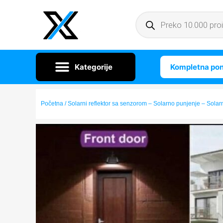
Kompletna po
Početna
/ Solarni reflektor sa senzorom – Solarno punjenje – Solar