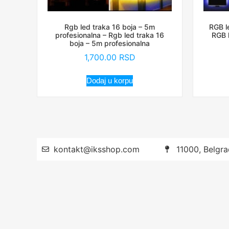
Rgb led traka 16 boja – 5m
RGB l
profesionalna – Rgb led traka 16
RGB 
boja – 5m profesionalna
1,700.00
RSD
Dodaj u korpu
kontakt@iksshop.com
11000, Belgra