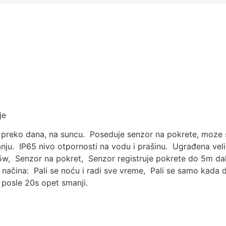
je
preko dana, na suncu. Poseduje senzor na pokrete, moze s
nju. IP65 nivo otpornosti na vodu i prašinu. Ugrađena veli
5w, Senzor na pokret, Senzor registruje pokrete do 5m dal
i načina: Pali se noću i radi sve vreme, Pali se samo kada d
e posle 20s opet smanji.