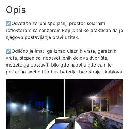
Opis
☑️Osvetlite željeni spoljašnji prostor solarnim
reflektorom sa senzorom koji je toliko praktičan da je
njegovo postavljanje pravi uzitak.
☑️Odlično je imati ga iznad ulaznih vrata, garažnih
vrata, stepenica, neosvetljenih delova dvorišta,
možete ga postaviti bilo gde napolju gde vam je
potrebno svetlo i to bez baterija, bez struje i kablova.