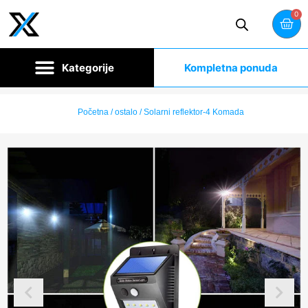
0
Kompletna ponuda
Početna
/
ostalo
/ Solarni reflektor-4 Komada