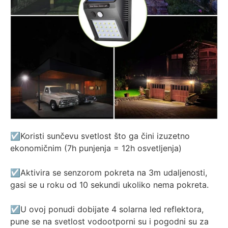
☑️Koristi sunčevu svetlost što ga čini izuzetno
ekonomičnim (7h punjenja = 12h osvetljenja)
☑️Aktivira se senzorom pokreta na 3m udaljenosti,
gasi se u roku od 10 sekundi ukoliko nema pokreta.
☑️U ovoj ponudi dobijate 4 solarna led reflektora,
pune se na svetlost vodootporni su i pogodni su za