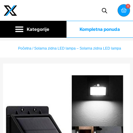
0
Kompletna ponuda
Početna
/ Solarna zidna LED lampa – Solarna zidna LED lampa