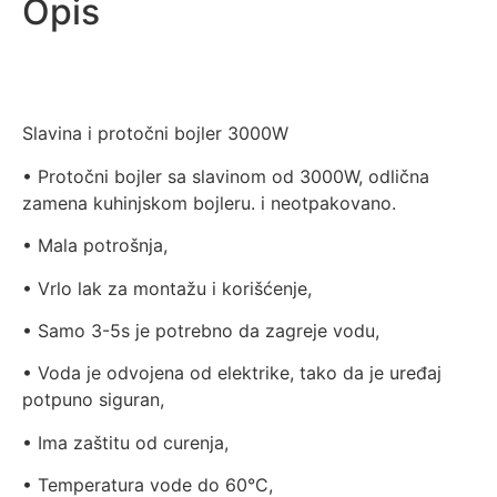
Opis
Slavina i protočni bojler 3000W
• Protočni bojler sa slavinom od 3000W, odlična
zamena kuhinjskom bojleru.
i neotpakovano.
• Mala potrošnja,
• Vrlo lak za montažu i korišćenje,
• Samo 3-5s je potrebno da zagreje vodu,
• Voda je odvojena od elektrike, tako da je uređaj
potpuno siguran,
• Ima zaštitu od curenja,
• Temperatura vode do 60°C,