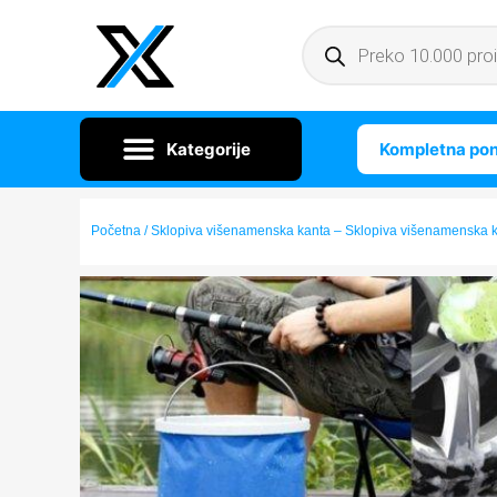
Kompletna po
Početna
/ Sklopiva višenamenska kanta – Sklopiva višenamenska 