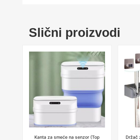
Slični proizvodi
Kanta za smeće na senzor (Top
Držač z