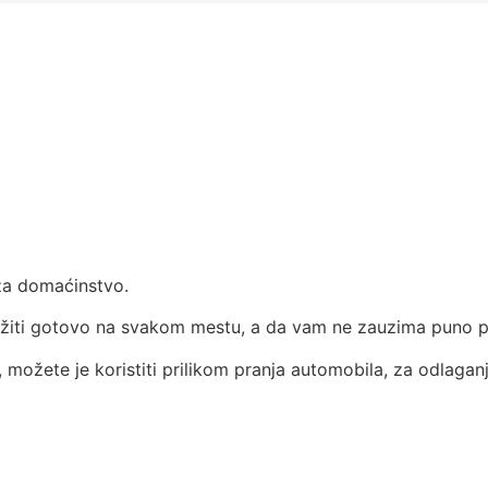
za domaćinstvo.
ložiti gotovo na svakom mestu, a da vam ne zauzima puno p
, možete je koristiti prilikom pranja automobila, za odlaganje