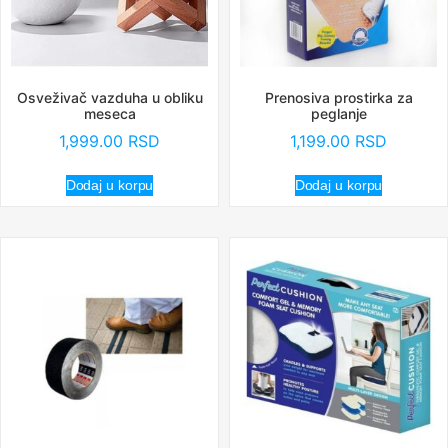
Osveživač vazduha u obliku
Prenosiva prostirka za
meseca
peglanje
1,999.00
RSD
1,199.00
RSD
Dodaj u korpu
Dodaj u korpu