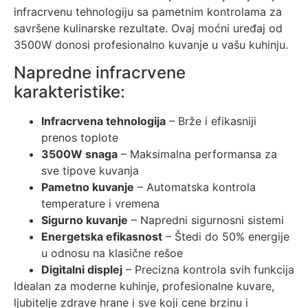
infracrvenu tehnologiju sa pametnim kontrolama za
savršene kulinarske rezultate. Ovaj moćni uređaj od
3500W donosi profesionalno kuvanje u vašu kuhinju.
Napredne infracrvene
karakteristike:
Infracrvena tehnologija
– Brže i efikasniji
prenos toplote
3500W snaga
– Maksimalna performansa za
sve tipove kuvanja
Pametno kuvanje
– Automatska kontrola
temperature i vremena
Sigurno kuvanje
– Napredni sigurnosni sistemi
Energetska efikasnost
– Štedi do 50% energije
u odnosu na klasične rešoe
Digitalni displej
– Precizna kontrola svih funkcija
Idealan za moderne kuhinje, profesionalne kuvare,
ljubitelje zdrave hrane i sve koji cene brzinu i