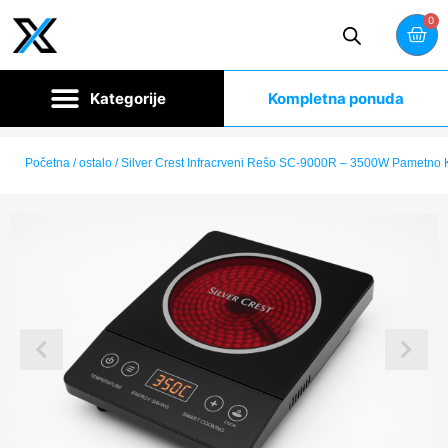
0
Kompletna ponuda
Početna
/
ostalo
/ Silver Crest Infracrveni Rešo SC-9000R – 3500W Pametno 