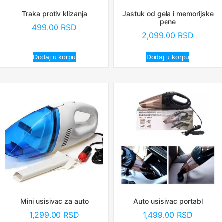
Traka protiv klizanja
Jastuk od gela i memorijske
pene
499.00
RSD
2,099.00
RSD
Dodaj u korpu
Dodaj u korpu
Mini usisivac za auto
Auto usisivac portabl
1,299.00
RSD
1,499.00
RSD