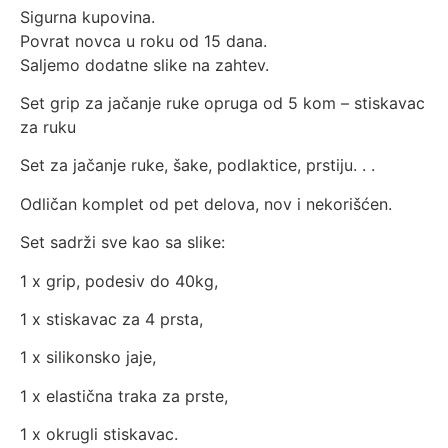
Sigurna kupovina.
Povrat novca u roku od 15 dana.
Saljemo dodatne slike na zahtev.
Set grip za jačanje ruke opruga od 5 kom – stiskavac
za ruku
Set za jačanje ruke, šake, podlaktice, prstiju. . .
Odličan komplet od pet delova, nov i nekorišćen.
Set sadrži sve kao sa slike:
1 x grip, podesiv do 40kg,
1 x stiskavac za 4 prsta,
1 x silikonsko jaje,
1 x elastična traka za prste,
1 x okrugli stiskavac.