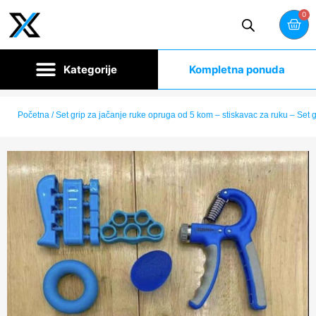
0
Kompletna ponuda
Početna
/ Set grip za jačanje ruke opruga od 5 kom – stiskavac za ruku – Set 