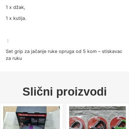
1 x džak,
1 x kutija.
:
Set grip za jačanje ruke opruga od 5 kom – stiskavac
za ruku
Slični proizvodi