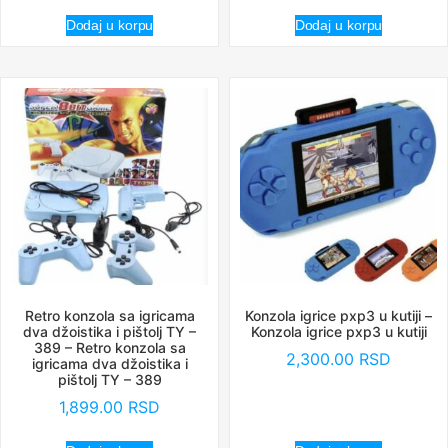
Dodaj u korpu
Dodaj u korpu
Retro konzola sa igricama
Konzola igrice pxp3 u kutiji –
dva džoistika i pištolj TY –
Konzola igrice pxp3 u kutiji
389 – Retro konzola sa
2,300.00
RSD
igricama dva džoistika i
pištolj TY – 389
1,899.00
RSD