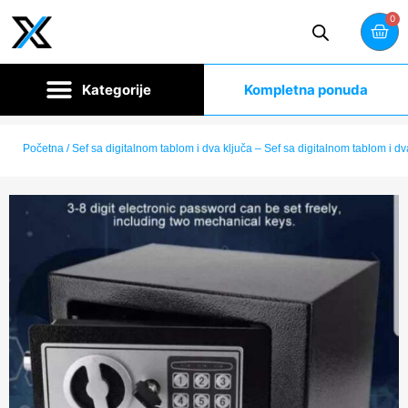
0
Kompletna ponuda
Početna
/ Sef sa digitalnom tablom i dva ključa – Sef sa digitalnom tablom i dv