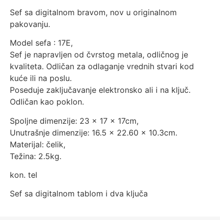
Sef sa digitalnom bravom, nov u originalnom
pakovanju.
Model sefa : 17E,
Sef je napravljen od čvrstog metala, odličnog je
kvaliteta. Odličan za odlaganje vrednih stvari kod
kuće ili na poslu.
Poseduje zaključavanje elektronsko ali i na ključ.
Odličan kao poklon.
Spoljne dimenzije: 23 x 17 x 17cm,
Unutrašnje dimenzije: 16.5 x 22.60 x 10.3cm.
Materijal: čelik,
Težina: 2.5kg.
kon. tel
Sef sa digitalnom tablom i dva ključa