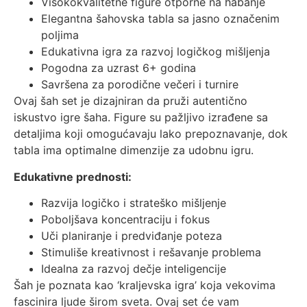
Visokokvalitetne figure otporne na habanje
Elegantna šahovska tabla sa jasno označenim
poljima
Edukativna igra za razvoj logičkog mišljenja
Pogodna za uzrast 6+ godina
Savršena za porodične večeri i turnire
Ovaj šah set je dizajniran da pruži autentično
iskustvo igre šaha. Figure su pažljivo izrađene sa
detaljima koji omogućavaju lako prepoznavanje, dok
tabla ima optimalne dimenzije za udobnu igru.
Edukativne prednosti:
Razvija logičko i strateško mišljenje
Poboljšava koncentraciju i fokus
Uči planiranje i predviđanje poteza
Stimuliše kreativnost i rešavanje problema
Idealna za razvoj dečje inteligencije
Šah je poznata kao ‘kraljevska igra’ koja vekovima
fascinira ljude širom sveta. Ovaj set će vam