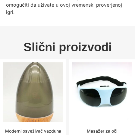
omogućiti da uživate u ovoj vremenski proverjenoj
igri.
Slični proizvodi
Moderni osveživač vazduha
Masažer za oči