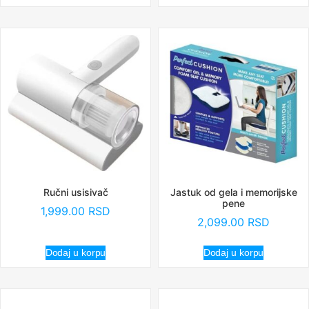
Ručni usisivač
Jastuk od gela i memorijske
pene
1,999.00
RSD
2,099.00
RSD
Dodaj u korpu
Dodaj u korpu