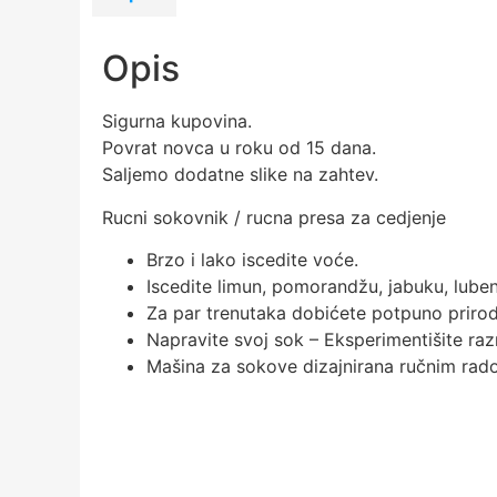
Opis
Sigurna kupovina.
Povrat novca u roku od 15 dana.
Saljemo dodatne slike na zahtev.
Rucni sokovnik / rucna presa za cedjenje
Brzo i lako iscedite voće.
Iscedite limun, pomorandžu, jabuku, lubeni
Za par trenutaka dobićete potpuno priro
Napravite svoj sok – Eksperimentišite ra
Mašina za sokove dizajnirana ručnim radom 