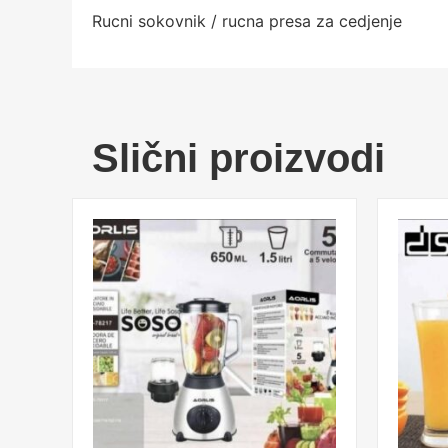
Rucni sokovnik / rucna presa za cedjenje
Slični proizvodi