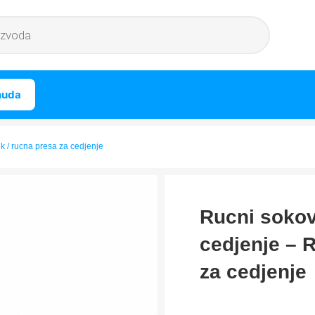
nuda
k / rucna presa za cedjenje
Rucni sokov
cedjenje – 
za cedjenje