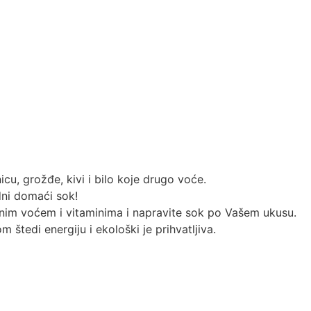
cu, grožđe, kivi i bilo koje drugo voće.
dni domaći sok!
znim voćem i vitaminima i napravite sok po Vašem ukusu.
štedi energiju i ekološki je prihvatljiva.