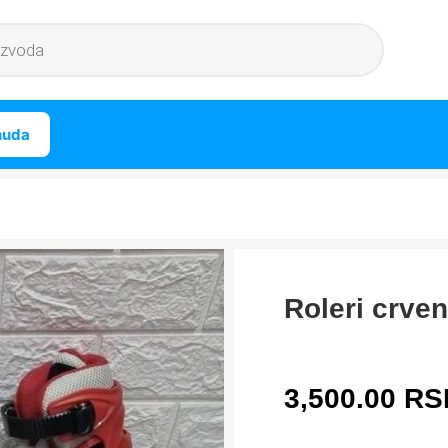
nuda
Roleri crven
3,500.00
RS