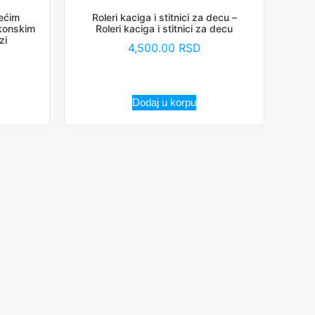
lećim
Roleri kaciga i stitnici za decu –
ikonskim
Roleri kaciga i stitnici za decu
zi
4,500.00
RSD
Dodaj u korpu