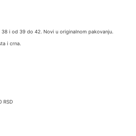
o 38 i od 39 do 42. Novi u originalnom pakovanju.
ta i crna.
00 RSD