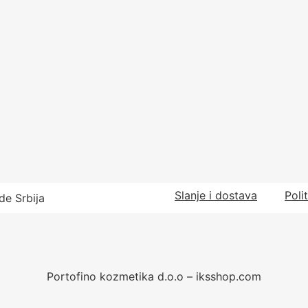
Slanje i dostava
Poli
de Srbija
Portofino kozmetika d.o.o – iksshop.com