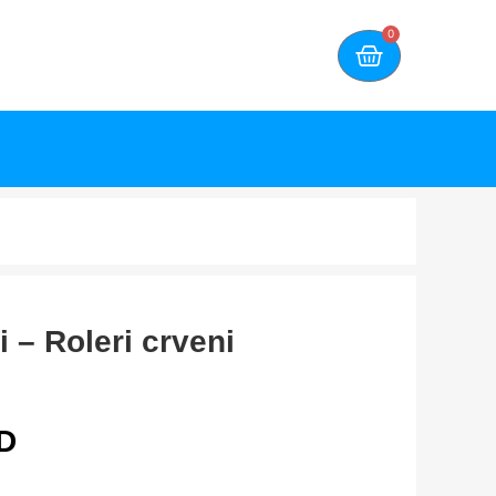
0
i – Roleri crveni
D