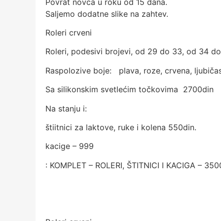
Povrat novca u roku od 15 dana.
Saljemo dodatne slike na zahtev.
Roleri crveni
Roleri, podesivi brojevi, od 29 do 33, od 34 d
Raspolozive boje: plava, roze, crvena, ljubičas
Sa silikonskim svetlećim točkovima 2700din
Na stanju i:
štiitnici za laktove, ruke i kolena 550din.
kacige – 999
: KOMPLET – ROLERI, ŠTITNICI I KACIGA – 35