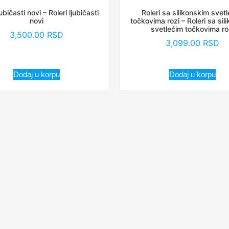
jubičasti novi – Roleri ljubičasti
Roleri sa silikonskim svet
novi
točkovima rozi – Roleri sa sil
svetlećim točkovima ro
3,500.00
RSD
3,099.00
RSD
Dodaj u korpu
Dodaj u korpu