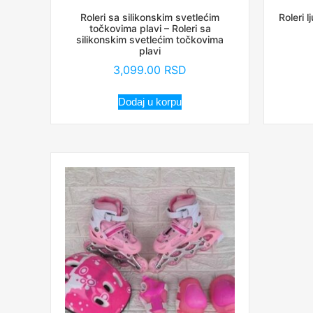
Roleri sa silikonskim svetlećim
Roleri l
točkovima plavi – Roleri sa
silikonskim svetlećim točkovima
plavi
3,099.00
RSD
Dodaj u korpu