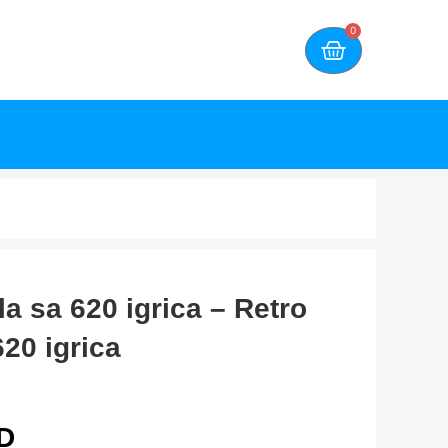
0
a sa 620 igrica – Retro
20 igrica
D