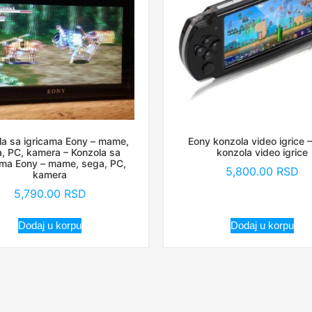
la sa igricama Eony – mame,
Eony konzola video igrice 
, PC, kamera – Konzola sa
konzola video igrice
ama Eony – mame, sega, PC,
5,800.00
RSD
kamera
5,790.00
RSD
Dodaj u korpu
Dodaj u korpu