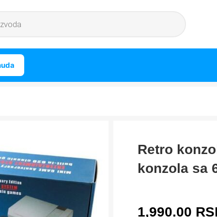
nuda
Retro konzol
konzola sa 6
1,990.00
RS