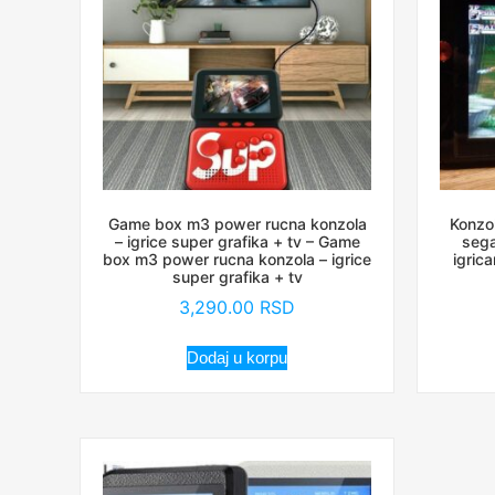
Game box m3 power rucna konzola
Konzo
– igrice super grafika + tv – Game
sega
box m3 power rucna konzola – igrice
igric
super grafika + tv
3,290.00
RSD
Dodaj u korpu