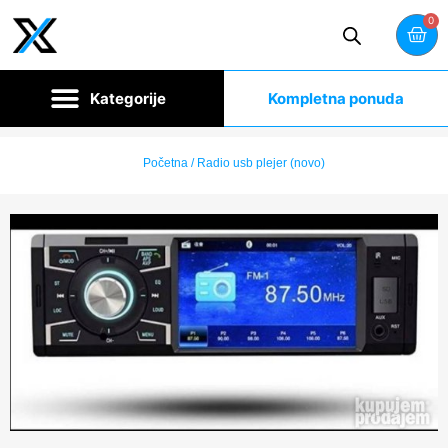
0
Kompletna ponuda
Početna
/ Radio usb plejer (novo)