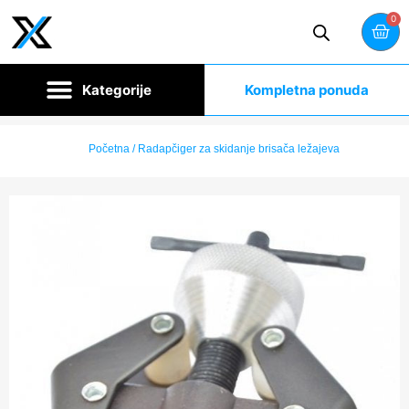
0
Kompletna ponuda
Početna
/ Radapčiger za skidanje brisača ležajeva