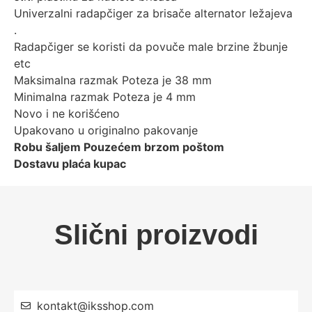
Univerzalni radapčiger za brisače alternator ležajeva
.
Radapčiger se koristi da povuče male brzine žbunje
etc
Maksimalna razmak Poteza je 38 mm
Minimalna razmak Poteza je 4 mm
Novo i ne korišćeno
Upakovano u originalno pakovanje
Robu šaljem Pouzećem brzom poštom
Dostavu plaća kupac
Slični proizvodi
kontakt@iksshop.com