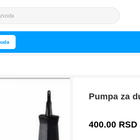
nuda
Pumpa za du
400.00
RSD