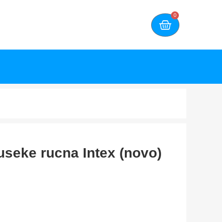
0
seke rucna Intex (novo)