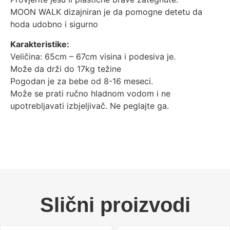
MOON WALK dizajniran je da pomogne detetu da
hoda udobno i sigurno
Karakteristike:
Veličina: 65cm – 67cm visina i podesiva je.
Može da drži do 17kg težine
Pogodan je za bebe od 8-16 meseci.
Može se prati ručno hladnom vodom i ne
upotrebljavati izbjeljivač. Ne peglajte ga.
Slični proizvodi