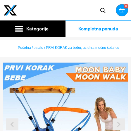
0
Kompletna ponuda
Početna
/
ostalo
/ PRVI KORAK za bebu, uz ultra moćnu šetalicu