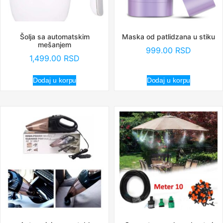
Šolja sa automatskim
Maska od patlidzana u stiku
mešanjem
999.00
RSD
1,499.00
RSD
Dodaj u korpu
Dodaj u korpu