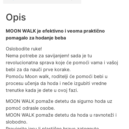
Opis
MOON WALK je efektivno i veoma praktično
pomagalo za hodanje beba
Oslobodite ruke!
Nema potrebe za savijanjem! sada je tu
revolucionatna sprava koje će pomoći vama i vašoj
bebi za da nauči prve korake.
Pomoću Moon walk, roditelji će pomoći bebi u
procesu učenja da hoda i neće izgubiti vredne
trenutke kada je dete u ovoj fazi.
MOON WALK pomaže detetu da sigurno hoda uz
pomoć odrasle osobe.
MOON WALK pomaže detetu da hoda u ravnoteži i
slobodno.
Provjerite jesu li plastične brave zategnute.