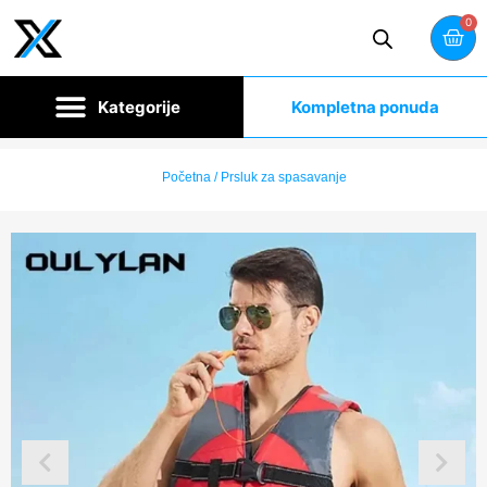
0
Kompletna ponuda
Početna
/ Prsluk za spasavanje