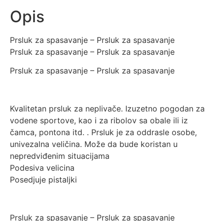
Opis
Prsluk za spasavanje – Prsluk za spasavanje
Prsluk za spasavanje – Prsluk za spasavanje
Prsluk za spasavanje – Prsluk za spasavanje
Kvalitetan prsluk za neplivače. Izuzetno pogodan za
vodene sportove, kao i za ribolov sa obale ili iz
čamca, pontona itd. . Prsluk je za oddrasle osobe,
univezalna veličina. Može da bude koristan u
nepredviđenim situacijama
Podesiva velicina
Posedjuje pistaljki
Prsluk za spasavanje – Prsluk za spasavanje