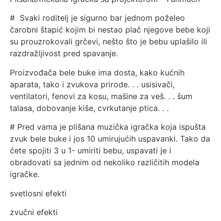
# Svaki roditelj je sigurno bar jednom poželeo
čarobni štapić kojim bi nestao plač njegove bebe koji
su prouzrokovali grčevi, nešto što je bebu uplašilo ili
razdražljivost pred spavanje.
Proizvođača bele buke ima dosta, kako kućnih
aparata, tako i zvukova prirode. . . usisivači,
ventilatori, fenovi za kosu, mašine za veš. . . šum
talasa, dobovanje kiše, cvrkutanje ptica. . .
# Pred vama je plišana muzička igračka koja ispušta
zvuk bele buke i jos 10 umirujućih uspavanki. Tako da
ćete spojiti 3 u 1- umiriti bebu, uspavati je i
obradovati sa jednim od nekoliko različitih modela
igračke.
svetlosni efekti
zvučni efekti