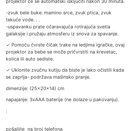
projektor će se automatski isključiti nakon 30 minuta.
-zvuk bele buke: mamino srce, zvuk ptica, zvuk
tekuće vode. . .
-uspavanku prate očaravajuća rotirajuća svetla
galaksije i pružaju atmosferu iz snova za spavanje.
✓ Pomoću čvrste čičak trake na ledjima igračke, ovaj
projektor za bebe se može pričvrstiti na krevetac,
kolica ili auto sediste.
✓ Uklonite zvučnu kutiju da biste je lako očistili kada
se zaprlja- podržava mašinsko pranje.
dimenzije: (25x20x14) cm
napajanje: 3xAAA baterije (ne dolaze u pakovanju).
:
pošaljite na broj telefona