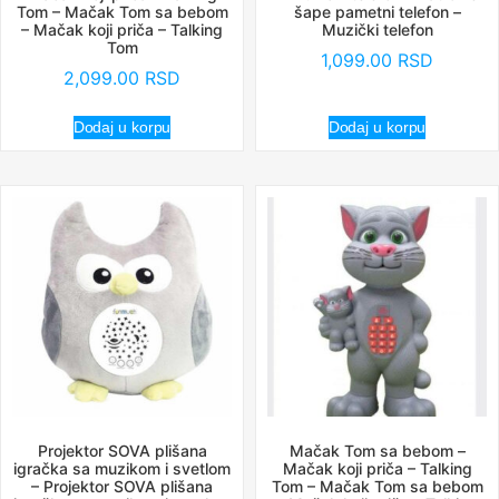
Tom – Mačak Tom sa bebom
šape pametni telefon –
– Mačak koji priča – Talking
Muzički telefon
Tom
1,099.00
RSD
2,099.00
RSD
Dodaj u korpu
Dodaj u korpu
Projektor SOVA plišana
Mačak Tom sa bebom –
igračka sa muzikom i svetlom
Mačak koji priča – Talking
– Projektor SOVA plišana
Tom – Mačak Tom sa bebom