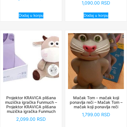
1,090.00
RSD
Dodaj u korpu
Dodaj u korpu
Projektor KRAVICA plišana
Mačak Tom – mačak koji
muzička igračka Funmuch –
ponavlja reči – Mačak Tom –
Projektor KRAVICA plišana
mačak koji ponavlja reči
muzička igračka Funmuch
1,799.00
RSD
2,099.00
RSD