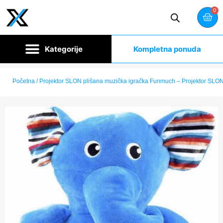
0
Kompletna ponuda
Početna
/ Projektor SLON plišana muzička igračka Funmuch – Projektor SLO