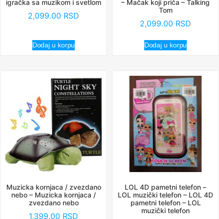
igračka sa muzikom i svetlom
– Mačak koji priča – Talking
Tom
2,099.00
RSD
2,099.00
RSD
Dodaj u korpu
Dodaj u korpu
Muzicka kornjaca / zvezdano
LOL 4D pametni telefon –
nebo – Muzicka kornjaca /
LOL muzički telefon – LOL 4D
zvezdano nebo
pametni telefon – LOL
muzički telefon
1,399.00
RSD