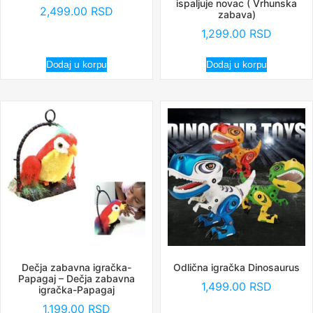
ispaljuje novac ( Vrhunska
2,499.00
RSD
zabava)
1,299.00
RSD
Dodaj u korpu
Dodaj u korpu
Dečja zabavna igračka-
Odlična igračka Dinosaurus
Papagaj – Dečja zabavna
1,499.00
RSD
igračka-Papagaj
1,199.00
RSD