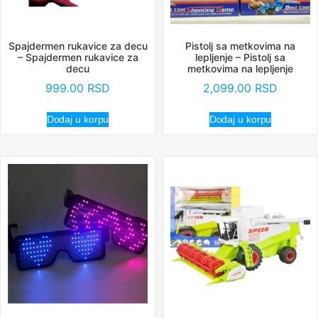
Spajdermen rukavice za decu
Pistolj sa metkovima na
– Spajdermen rukavice za
lepljenje – Pistolj sa
decu
metkovima na lepljenje
999.00
RSD
2,099.00
RSD
Dodaj u korpu
Dodaj u korpu