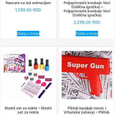
Naocare sa led animacijom
Poljoprivredni kombajn Veci
(Odlična igračka) –
1,299.00
RSD
Poljoprivredni kombajn Veci
(Odlična igračka)
3,299.00
RSD
Dodaj u korpu
Dodaj u korpu
Modni set za nokte – Modni
Pištolj-ispaljuje novac (
set za nokte
Vrhunska zabava) – Pištolj-