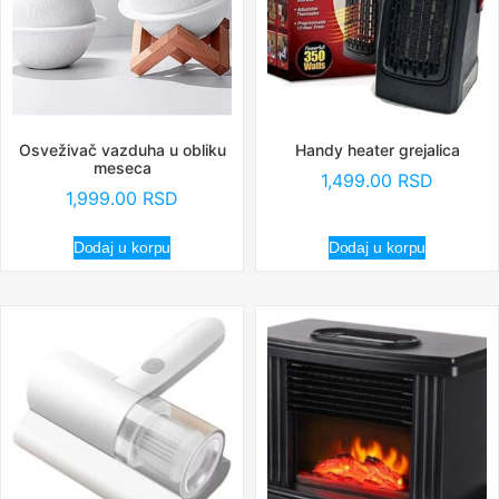
Osveživač vazduha u obliku
Handy heater grejalica
meseca
1,499.00
RSD
1,999.00
RSD
Dodaj u korpu
Dodaj u korpu