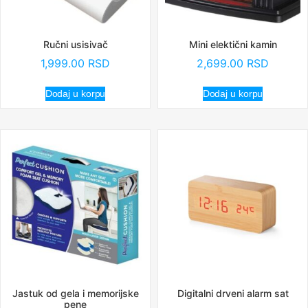
Ručni usisivač
Mini elektični kamin
1,999.00
RSD
2,699.00
RSD
Dodaj u korpu
Dodaj u korpu
Jastuk od gela i memorijske
Digitalni drveni alarm sat
pene