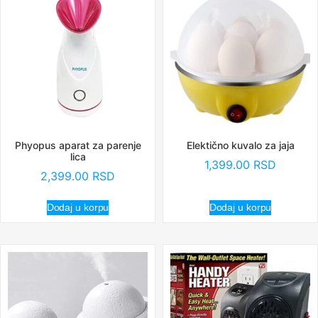
Phyopus aparat za parenje
Elektično kuvalo za jaja
lica
1,399.00
RSD
2,399.00
RSD
Dodaj u korpu
Dodaj u korpu