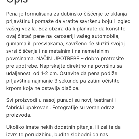
Pena je formulisana za dubinsko čišćenje te uklanja
prljavštinu i pomaže da vratite savršenu boju i izgled
vašeg vozila. Bez obzira da li planirate da koristite
ovaj čistač pene na karoseriji vašeg automobila,
gumama ili presvlakama, savršeno će služiti svojoj
svrsi čišćenja i na metalnim i na nemetalnim
površinama. NAČIN UPOTREBE – dobro protresite
pre upotrebe. Naprskajte direktno na površinu sa
udaljenosti od 1-2 cm. Ostavite da pena podiže
prljavštinu najmanje 3 sekunde pa zatim očistite
krpom koja ne ostavlja dlačice.
Svi proizvodi u nasoj punudi su novi, testirani i
fabricki upakovani. Fotografije su veran odraz
proizvoda.
Ukoliko imate nekih dodatnih pitanja, ili zelite da
izvrsite porudzbinu, budite slobodni da nas