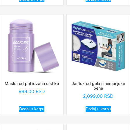
Maska od patlidzana u stiku
Jastuk od gela i memorijske
pene
999.00
RSD
2,099.00
RSD
Dodaj u korpu
Dodaj u korpu