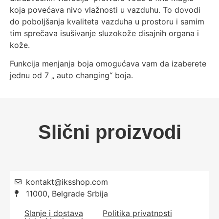
koja povećava nivo vlažnosti u vazduhu. To dovodi
do poboljšanja kvaliteta vazduha u prostoru i samim
tim sprečava isušivanje sluzokože disajnih organa i
kože.
Funkcija menjanja boja omogućava vam da izaberete
jednu od 7 „ auto changing“ boja.
Slični proizvodi
kontakt@iksshop.com
11000, Belgrade Srbija
Slanje i dostava
Politika privatnosti