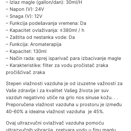
– Izlaz magle (gallon/dan): 30ml/H
– Napon (V): 24V
– Snaga (V): 12V
– Funkcija podešavanja vremena: Da
– Kapacitet ovlaživanja: ≤380ml / h
– Zaštita od nestanka vode: Da
– Funkcija: Aromaterapija
– Kapacitet: 130ml
– Način rada: sprej isparivač para izbacivanje magle
– Karakteristike: filter za vodu pročistač zraka
pročišćivač zraka
Stepen vlažnosti vazduha je od izuzetne važnosti za
Vaše zdravlje i za kvalitet Vašeg života jer suv
vazduh negativno utiče na grlo nos sinuse kožu. . .
Preporučena vlažnost vazduha u prostoru je između
40-60% a idealna vlažnost vazduha je 45%.
Ovaj ultrazvučni ovlaživač vazduha pomoću
ultrazvučnih vibracija pretvara vodu u finu maglu