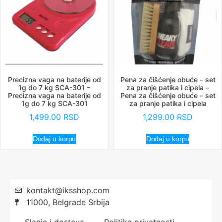
Precizna vaga na baterije od
Pena za čišćenje obuće – set
1g do 7 kg SCA-301 –
za pranje patika i cipela –
Precizna vaga na baterije od
Pena za čišćenje obuće – set
1g do 7 kg SCA-301
za pranje patika i cipela
1,499.00
RSD
1,299.00
RSD
Dodaj u korpu
Dodaj u korpu
kontakt@iksshop.com
11000, Belgrade Srbija
Slanje i dostava
Politika privatnosti