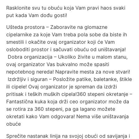
Rasklonite svu tu obuću koja Vam pravi haos svaki
put kada Vam dođu gosti!
Ušteda prostora – Zaboravite na glomazne
cipelarnike za koje Vam treba pola sobe da biste ih
smestili i okačite ovaj organizator koji će Vam
osloboditi prostor i sačuvati obuću od uništavanja!
Dobra organizacija – Ukoliko živite u malom stanu,
ovaj organizator Vas bukvalno može spasiti
nepotebnog nereda! Napravite mesta za nove stvari!
Izdržljiv i siguran – Posložite patike, baletanke, štikle
ili cipele! Ovaj organizator je spreman da izdrži
pritisak i teških muških cipela!360 stepeni okretanje –
Fantastična kuka koja drži ceo organizator može da
se rotira za 360 stepeni, pa ga lagano možete
okretati kako Vam odgovara! Nema više uništavanja
obuće
Sprečite nastanak linija na svojoj obući od savijanja i