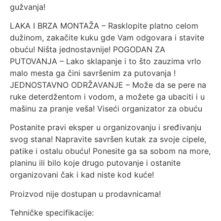
gužvanja!
LAKA I BRZA MONTAŽA – Rasklopite platno celom
dužinom, zakačite kuku gde Vam odgovara i stavite
obuću! Ništa jednostavnije! POGODAN ZA
PUTOVANJA – Lako sklapanje i to što zauzima vrlo
malo mesta ga čini savršenim za putovanja !
JEDNOSTAVNO ODRŽAVANJE – Može da se pere na
ruke deterdžentom i vodom, a možete ga ubaciti i u
mašinu za pranje veša! Viseći organizator za obuću
Postanite pravi eksper u organizovanju i sređivanju
svog stana! Napravite savršen kutak za svoje cipele,
patike i ostalu obuću! Ponesite ga sa sobom na more,
planinu ili bilo koje drugo putovanje i ostanite
organizovani čak i kad niste kod kuće!
Proizvod nije dostupan u prodavnicama!
Tehničke specifikacije: