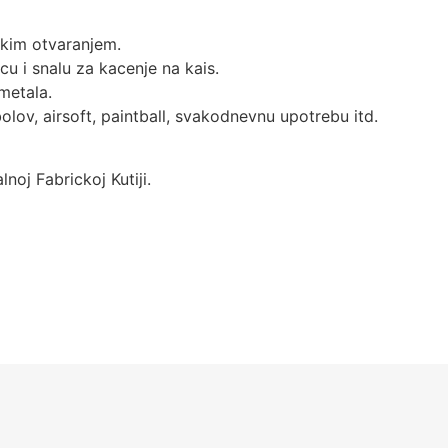
tskim otvaranjem.
u i snalu za kacenje na kais.
 metala.
ibolov, airsoft, paintball, svakodnevnu upotrebu itd.
oj Fabrickoj Kutiji.