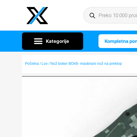
Kompletna po
Početna
/
Lov
/ Nož boker BO48- maskirani nož na preklop