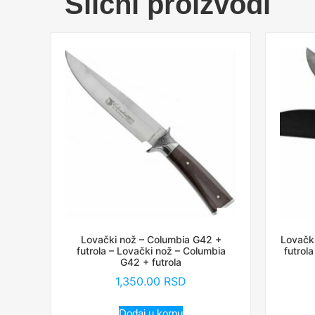
Slični proizvodi
Lovački nož – Columbia G42 +
Lovačk
futrola – Lovački nož – Columbia
futrol
G42 + futrola
1,350.00
RSD
Dodaj u korpu