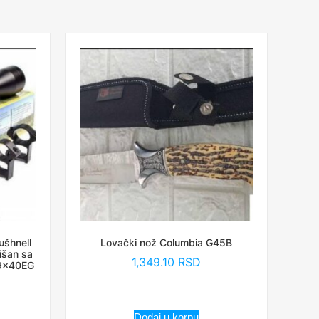
ušhnell
Lovački nož Columbia G45B
išan sa
1,349.10
RSD
-9x40EG
Dodaj u korpu