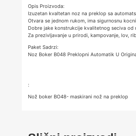
Opis Proizvoda:
Izuzetan kvaltetan noz na preklop sa automa
Otvara se jednom rukom, ima sigurnosnu kocnic
Dobre jake konstrukcije kvalitetnog seciva od
Za prezivljavanje u prirodi, kampovanje, lov, r
Paket Sadrzi:
Noz Boker B048 Preklopni Automatik U Originaln
:
Nož boker BO48- maskirani nož na preklop