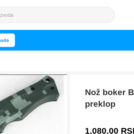
nuda
Nož boker B
preklop
1,080.00
RS