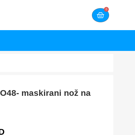
0
O48- maskirani nož na
D