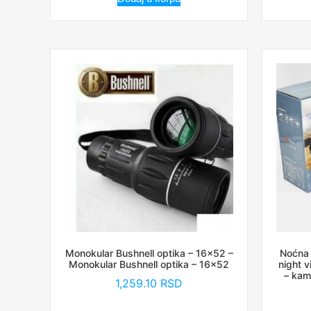
Monokular Bushnell optika – 16×52 –
Noćna 
Monokular Bushnell optika – 16×52
night 
– kam
1,259.10
RSD