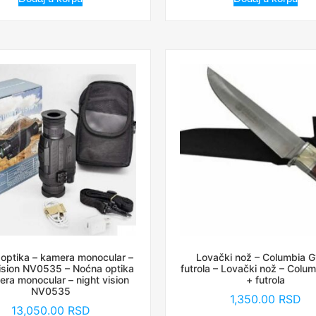
optika – kamera monocular –
Lovački nož – Columbia G
vision NV0535 – Noćna optika
futrola – Lovački nož – Colu
era monocular – night vision
+ futrola
NV0535
1,350.00
RSD
13,050.00
RSD