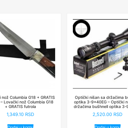
i nož Columbia G18 + GRATIS
Optički nišan sa držačima b
a – Lovački nož Columbia G18
optika 3-9x40EG – Optički n
+ GRATIS futrola
držačima bušhnell optika 3
1,349.10
RSD
2,520.00
RSD
Dodaj u korpu
Dodaj u korpu