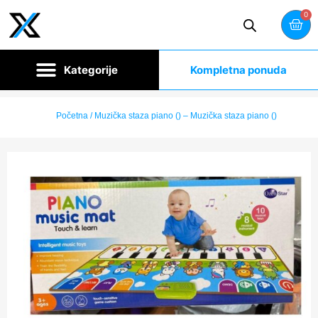
0
Kompletna ponuda
Početna
/ Muzička staza piano () – Muzička staza piano ()