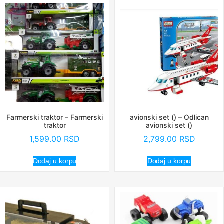
Farmerski traktor – Farmerski
avionski set () – Odlican
traktor
avionski set ()
1,599.00
RSD
2,799.00
RSD
Dodaj u korpu
Dodaj u korpu