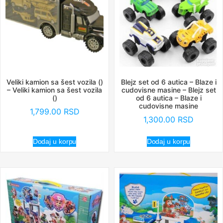
Veliki kamion sa šest vozila ()
Blejz set od 6 autica – Blaze i
– Veliki kamion sa šest vozila
cudovisne masine – Blejz set
()
od 6 autica – Blaze i
cudovisne masine
1,799.00
RSD
1,300.00
RSD
Dodaj u korpu
Dodaj u korpu