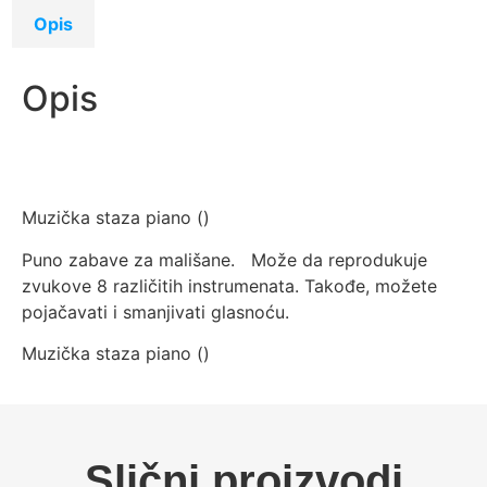
Opis
Opis
Muzička staza piano (
)
Puno zabave za mališane. Može da reprodukuje
zvukove 8 različitih instrumenata. Takođe, možete
pojačavati i smanjivati glasnoću.
Muzička staza piano (
)
Slični proizvodi