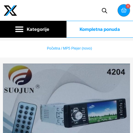
0
Kompletna ponuda
Početna
/ MP5 Plejer (novo)