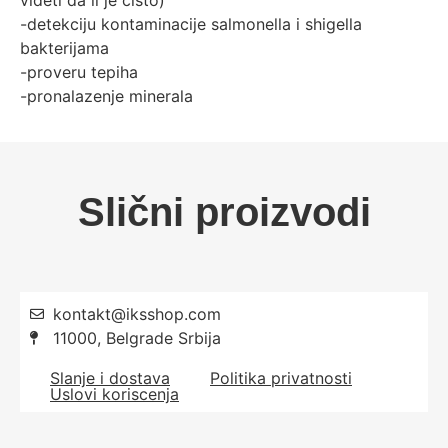
videti da li je cisto)
-detekciju kontaminacije salmonella i shigella
bakterijama
-proveru tepiha
-pronalazenje minerala
Slični proizvodi
kontakt@iksshop.com
11000, Belgrade Srbija
Slanje i dostava
Politika privatnosti
Uslovi koriscenja