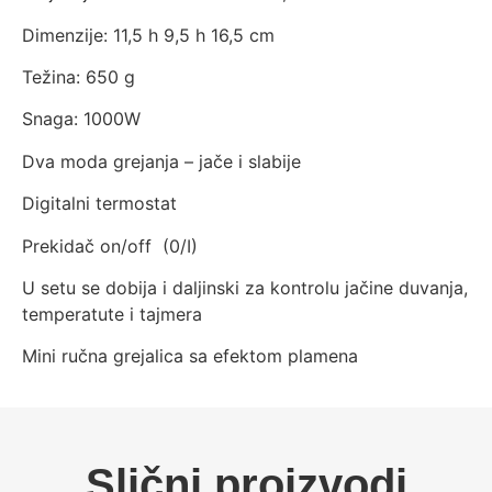
Dimenzije: 11,5 h 9,5 h 16,5 cm
Težina: 650 g
Snaga: 1000W
Dva moda grejanja – jače i slabije
Digitalni termostat
Prekidač on/off (0/I)
U setu se dobija i daljinski za kontrolu jačine duvanja,
temperatute i tajmera
Mini ručna grejalica sa efektom plamena
Slični proizvodi