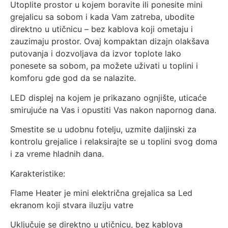
Utoplite prostor u kojem boravite ili ponesite mini
grejalicu sa sobom i kada Vam zatreba, ubodite
direktno u utičnicu – bez kablova koji ometaju i
zauzimaju prostor. Ovaj kompaktan dizajn olakšava
putovanja i dozvoljava da izvor toplote lako
ponesete sa sobom, pa možete uživati u toplini i
komforu gde god da se nalazite.
LED displej na kojem je prikazano ognjište, uticaće
smirujuće na Vas i opustiti Vas nakon napornog dana.
Smestite se u udobnu fotelju, uzmite daljinski za
kontrolu grejalice i relaksirajte se u toplini svog doma
i za vreme hladnih dana.
Karakteristike:
Flame Heater je mini električna grejalica sa Led
ekranom koji stvara iluziju vatre
Uključuje se direktno u utičnicu, bez kablova