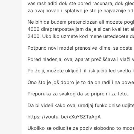
vas rashladiti dok ste pored racunara, dok gled
za ovaj novac i isplativo je sto je najvaznije o
Ne bih da budem pretenciozan ali mozete pogled
4000 din(pretpostavljam da je slican kvalitet a
2400. Ukoliko uzmete kod mene ustedecete dos
Potpuno novi model prenosive klime, sa dosta
Pored hlađenja, ovaj aparat prečišćava i vlaži 
Po želji, možete uključiti ili isključiti led svetl
Ono što je još dobro je to da on radi i na powe
Preporuka za svakog da se pripremi za leto.
Da bi videli kako ovaj uredjaj funkcionise udjite
https: //youtu. be/
xXuYSZTaAgA
Ukoliko se odlucite za poziv slobodno to moz