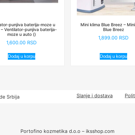
ator-punjiva baterija-moze u
Mini klima Blue Breez – Mini
 – Ventilator-punjiva baterija-
Blue Breez
moze u auto ()
1,899.00
RSD
1,600.00
RSD
Dodaj u korpu
Dodaj u korpu
Slanje i dostava
Poli
de Srbija
Portofino kozmetika d.o.o – iksshop.com