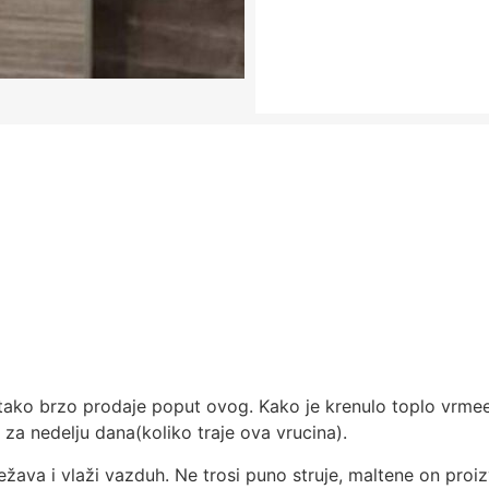
 tako brzo prodaje poput ovog. Kako je krenulo toplo vrmee
za nedelju dana(koliko traje ova vrucina).
vežava i vlaži vazduh. Ne trosi puno struje, maltene on pro