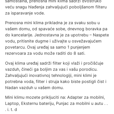
samostalna, prenosna mini klima sadrži dvostruko
veću snagu hlađenja zahvaljujući poboljšanom filteru
za isparavanje vode.
Prenosna mini klima prikladna je za svaku sobu u
vašem domu, od spavaće sobe, dnevnog boravka pa
do kancelarije. Jednostavna je za upotrebu – Naspete
vodu, pritisnite dugme i uživajte u osvežavajućem
povetarcu. Ovaj uređaj sa samo 1 punjenjem
rezervoara za vodu može raditi do 8 sati.
Ovaj klima uređaj sadrži filter koji vlaži i pročišćuje
vazduh, čineći ga boljim za vas i vašu porodicu.
Zahvaljujući inovativnoj tehnologiji, mini klimi je
potrebna voda, filter i struja kako biste postigli čist i
hladan vazduh u vašem domu.
Mini klimu mozete prikljuciti na: Adapter za mobilni,
Laptop, Eksternu bateriju, Punjac za mobilni u autu . .
. i. t. d