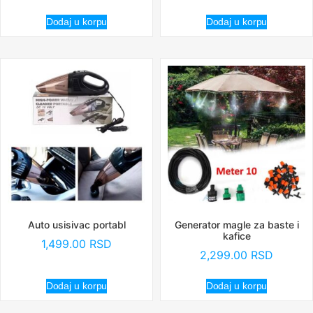
Dodaj u korpu
Dodaj u korpu
Auto usisivac portabl
Generator magle za baste i
kafice
1,499.00
RSD
2,299.00
RSD
Dodaj u korpu
Dodaj u korpu