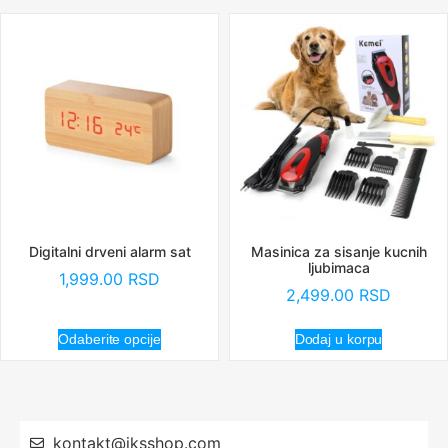
Digitalni drveni alarm sat
Masinica za sisanje kucnih
ljubimaca
1,999.00
RSD
2,499.00
RSD
Odaberite opcije
Dodaj u korpu
kontakt@iksshop.com