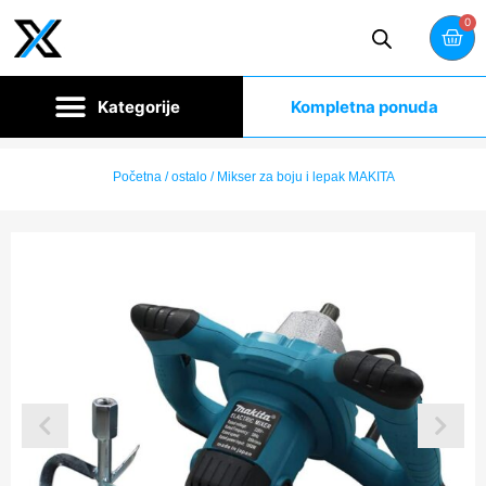
0
Kompletna ponuda
Početna
/
ostalo
/ Mikser za boju i lepak MAKITA