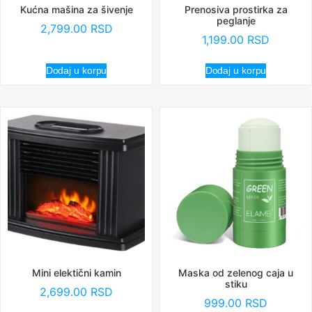
Kućna mašina za šivenje
Prenosiva prostirka za
peglanje
2,799.00
RSD
1,199.00
RSD
Dodaj u korpu
Dodaj u korpu
Mini elektični kamin
Maska od zelenog caja u
stiku
2,699.00
RSD
999.00
RSD