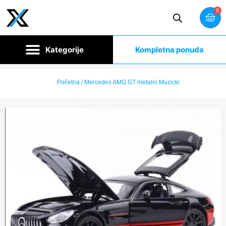
0
Kompletna ponuda
Početna
/ Mercedes AMG GT metalni Muzicki