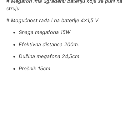
# Megafon ima ugrađenu bateriju koja se puni na
struju.
# Mogućnost rada i na baterije 4×1,5 V
Snaga megafona 15W
Efektivna distanca 200m.
Dužina megafona 24,5cm
Prečnik 15cm.