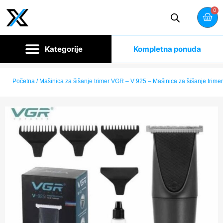
0
Kompletna ponuda
Početna
/ Mašinica za šišanje trimer VGR – V 925 – Mašinica za šišanje trim