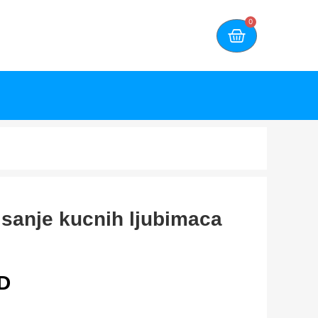
0
isanje kucnih ljubimaca
D