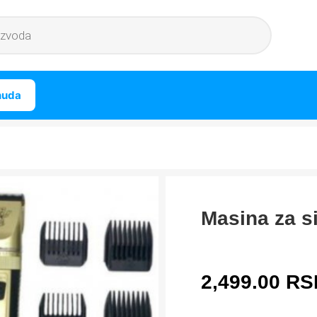
nuda
Masina za s
2,499.00
RS