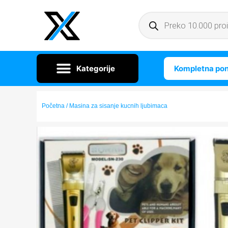
Kompletna po
Početna
/ Masina za sisanje kucnih ljubimaca