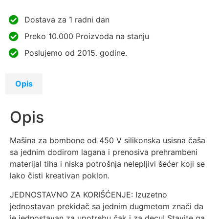
Dostava za 1 radni dan
Preko 10.000 Proizvoda na stanju
Poslujemo od 2015. godine.
Opis
Opis
Mašina za bombone od 450 V silikonska usisna čaša
sa jednim dodirom lagana i prenosiva prehrambeni
materijal tiha i niska potrošnja nelepljivi šećer koji se
lako čisti kreativan poklon.
JEDNOSTAVNO ZA KORIŠĆENJE: Izuzetno
jednostavan prekidač sa jednim dugmetom znači da
je jednostavan za upotrebu čak i za decu! Stavite ga