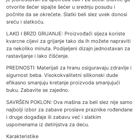
otvorite šećer sipajte šećer u srednju posudu i
počnite da se okrećete. Slatki beli slez uvek donosi
sreću i slatkoću.
LAKO I BRZO GRIJANJE: Proizvođači sljeza koriste
kvarcne cijevi za grijanje tako da ih možete napraviti
za nekoliko minuta. Podijeljeni dizajn jednostavan za
rastavljanje i lako čišćenje.
PREDNOSTI: Materijali za hranu osiguravaju zdravlje i
sigurnost beba. Visokokvalitetni silikonski dude
efikasno smanjuju kretanje proizvoda smanjujući
buku. Zabavite se zajedno.
SAVRŠEN POKLON: Ova mašina za beli slez nije samo
najbolji izbor za zabave proslave praznike rođendane
i druge događaje ili zabavu već i slatkim
uspomenama iz detinjstva za decu.
Karakteristike