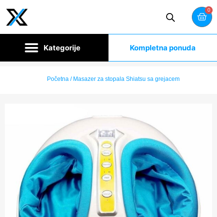
0
Kompletna ponuda
Početna
/ Masazer za stopala Shiatsu sa grejacem