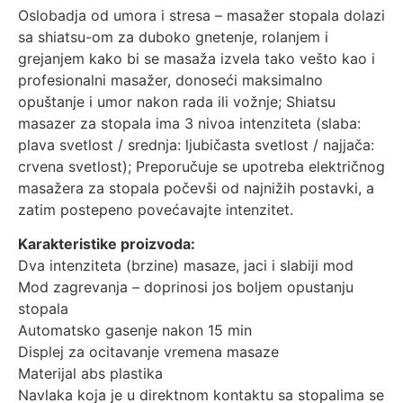
Oslobadja od umora i stresa – masažer stopala dolazi
sa shiatsu-om za duboko gnetenje, rolanjem i
grejanjem kako bi se masaža izvela tako vešto kao i
profesionalni masažer, donoseći maksimalno
opuštanje i umor nakon rada ili vožnje; Shiatsu
masazer za stopala ima 3 nivoa intenziteta (slaba:
plava svetlost / srednja: ljubičasta svetlost / najjača:
crvena svetlost); Preporučuje se upotreba električnog
masažera za stopala počevši od najnižih postavki, a
zatim postepeno povećavajte intenzitet.
Karakteristike proizvoda:
Dva intenziteta (brzine) masaze, jaci i slabiji mod
Mod zagrevanja – doprinosi jos boljem opustanju
stopala
Automatsko gasenje nakon 15 min
Displej za ocitavanje vremena masaze
Materijal abs plastika
Navlaka koja je u direktnom kontaktu sa stopalima se