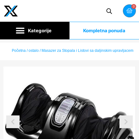
0
Kompletna ponuda
Početna
/
ostalo
/ Masazer za Stopala i Listovi sa daljinskim upravljacem