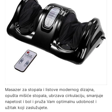
Masazer za stopala i listove modernog dizajna,
opušta mišiće stopala, ubrzava cirkulaciju, smanjuje
napetost i bol i pruža Vam optimalnu udobnost i
užitak koji zaslužujete.