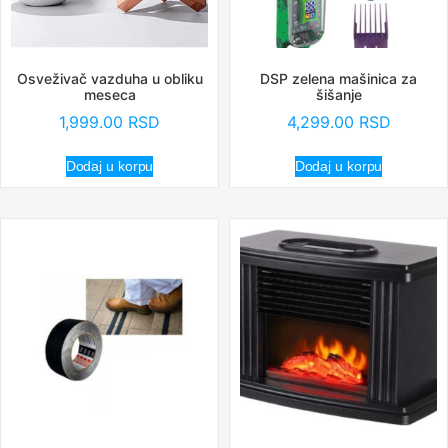
Osveživač vazduha u obliku
DSP zelena mašinica za
meseca
šišanje
1,999.00
RSD
4,299.00
RSD
Dodaj u korpu
Dodaj u korpu