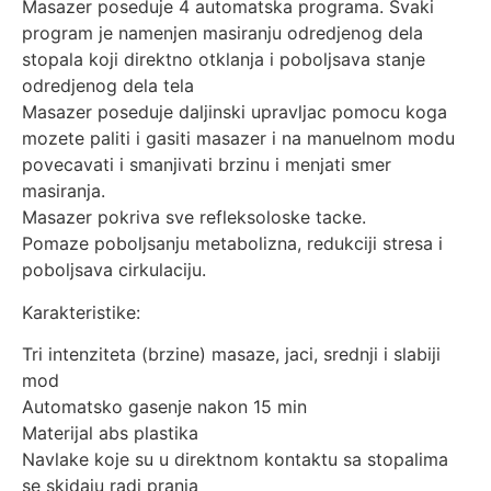
Masazer poseduje 4 automatska programa. Svaki
program je namenjen masiranju odredjenog dela
stopala koji direktno otklanja i poboljsava stanje
odredjenog dela tela
Masazer poseduje daljinski upravljac pomocu koga
mozete paliti i gasiti masazer i na manuelnom modu
povecavati i smanjivati brzinu i menjati smer
masiranja.
Masazer pokriva sve refleksoloske tacke.
Pomaze poboljsanju metabolizna, redukciji stresa i
poboljsava cirkulaciju.
Karakteristike:
Tri intenziteta (brzine) masaze, jaci, srednji i slabiji
mod
Automatsko gasenje nakon 15 min
Materijal abs plastika
Navlake koje su u direktnom kontaktu sa stopalima
se skidaju radi pranja