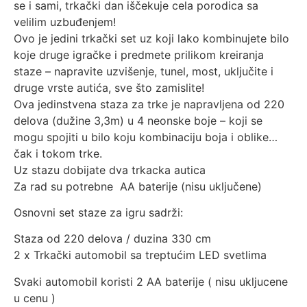
se i sami, trkački dan iščekuje cela porodica sa
velilim uzbuđenjem!
Ovo je jedini trkački set uz koji lako kombinujete bilo
koje druge igračke i predmete prilikom kreiranja
staze – napravite uzvišenje, tunel, most, uključite i
druge vrste autića, sve što zamislite!
Ova jedinstvena staza za trke je napravljena od 220
delova (dužine 3,3m) u 4 neonske boje – koji se
mogu spojiti u bilo koju kombinaciju boja i oblike…
čak i tokom trke.
Uz stazu dobijate dva trkacka autica
Za rad su potrebne AA baterije (nisu uključene)
Osnovni set staze za igru sadrži:
Staza od 220 delova / duzina 330 cm
2 x Trkački automobil sa treptućim LED svetlima
Svaki automobil koristi 2 AA baterije ( nisu ukljucene
u cenu )