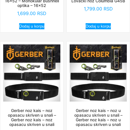
16×52 – Monokular Bushnell
Lovački nož Columbia G45B
optika – 16×52
1,799.00
RSD
1,699.00
RSD
Dodaj u korpu
Dodaj u korpu
Gerber noz kais – noz
Gerber noz kais – noz u
opasacu skriven u snali –
opasacu skriven u snali –
Gerber noz kais – noz
Gerber noz kais – noz u
opasacu skriven u snali
opasacu skriven u snali