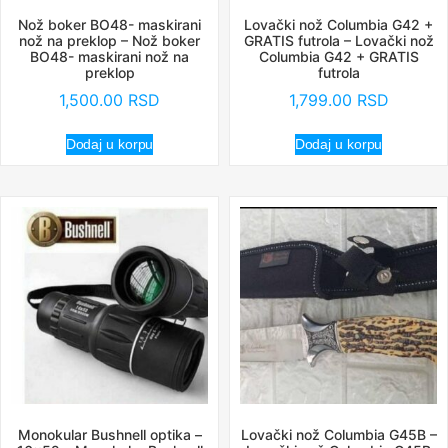
Nož boker BO48- maskirani
Lovački nož Columbia G42 +
nož na preklop – Nož boker
GRATIS futrola – Lovački nož
BO48- maskirani nož na
Columbia G42 + GRATIS
preklop
futrola
1,500.00
RSD
1,799.00
RSD
Dodaj u korpu
Dodaj u korpu
Monokular Bushnell optika –
Lovački nož Columbia G45B –