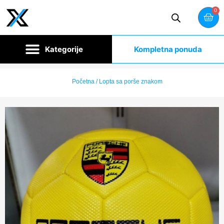
0
Kompletna ponuda
Početna
/ Lopta sa porše znakom