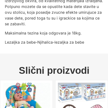
izdrzljivog okvira, od kvalitetnog materijala izradjena.
Potpuno mozete da se opustite kada dete stavite u
ovu stolicu, koja posedje zvucne efekte umirujuce za
vase dete, pored toga tu su i igrackice sa kojima ce
se zabaviti.
Maksimalna tezina koja odgovara je 18kg.
Lezaljka za bebe-Njihalica-lezaljka za bebe
Slični proizvodi