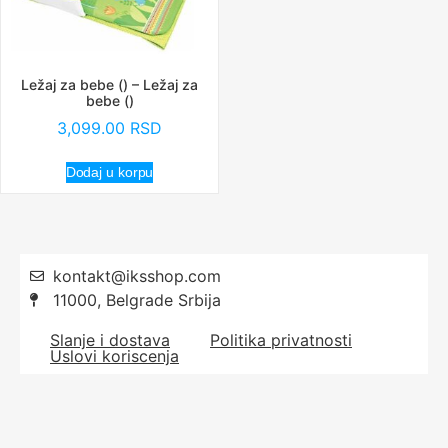
Ležaj za bebe () – Ležaj za
bebe ()
3,099.00
RSD
Dodaj u korpu
kontakt@iksshop.com
11000, Belgrade Srbija
Slanje i dostava
Politika privatnosti
Uslovi koriscenja