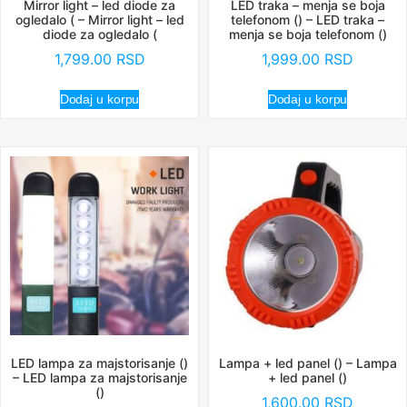
Mirror light – led diode za
LED traka – menja se boja
ogledalo ( – Mirror light – led
telefonom () – LED traka –
diode za ogledalo (
menja se boja telefonom ()
1,799.00
RSD
1,999.00
RSD
Dodaj u korpu
Dodaj u korpu
LED lampa za majstorisanje ()
Lampa + led panel () – Lampa
– LED lampa za majstorisanje
+ led panel ()
()
1,600.00
RSD