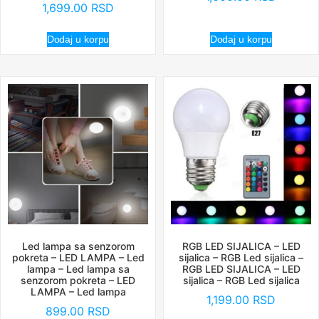
1,699.00
RSD
Dodaj u korpu
Dodaj u korpu
Led lampa sa senzorom
RGB LED SIJALICA – LED
pokreta – LED LAMPA – Led
sijalica – RGB Led sijalica –
lampa – Led lampa sa
RGB LED SIJALICA – LED
senzorom pokreta – LED
sijalica – RGB Led sijalica
LAMPA – Led lampa
1,199.00
RSD
899.00
RSD