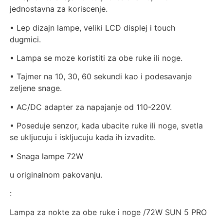
jednostavna za koriscenje.
• Lep dizajn lampe, veliki LCD displej i touch
dugmici.
• Lampa se moze koristiti za obe ruke ili noge.
• Tajmer na 10, 30, 60 sekundi kao i podesavanje
zeljene snage.
• AC/DC adapter za napajanje od 110-220V.
• Poseduje senzor, kada ubacite ruke ili noge, svetla
se ukljucuju i iskljucuju kada ih izvadite.
• Snaga lampe 72W
u originalnom pakovanju.
:
Lampa za nokte za obe ruke i noge /72W SUN 5 PRO