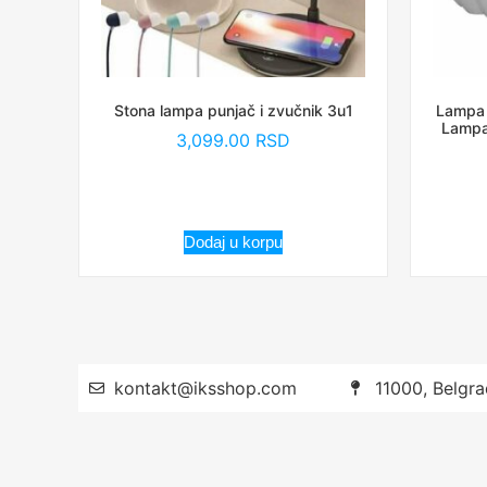
Stona lampa punjač i zvučnik 3u1
Lampa 
Lampa
3,099.00
RSD
Dodaj u korpu
kontakt@iksshop.com
11000, Belgra