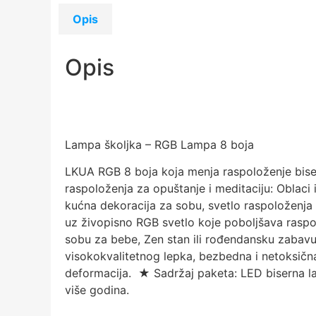
Opis
Opis
Lampa školjka – RGB Lampa 8 boja
LKUA RGB 8 boja koja menja raspoloženje bise
raspoloženja za opuštanje i meditaciju: Oblaci
kućna dekoracija za sobu, svetlo raspoloženj
uz živopisno RGB svetlo koje poboljšava raspo
sobu za bebe, Zen stan ili rođendansku zabavu
visokokvalitetnog lepka, bezbedna i netoksična
deformacija. ★ Sadržaj paketa: LED biserna la
više godina.