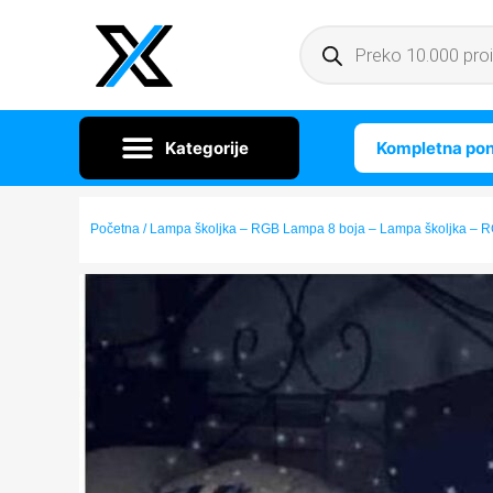
Kompletna po
Početna
/ Lampa školjka – RGB Lampa 8 boja – Lampa školjka – 