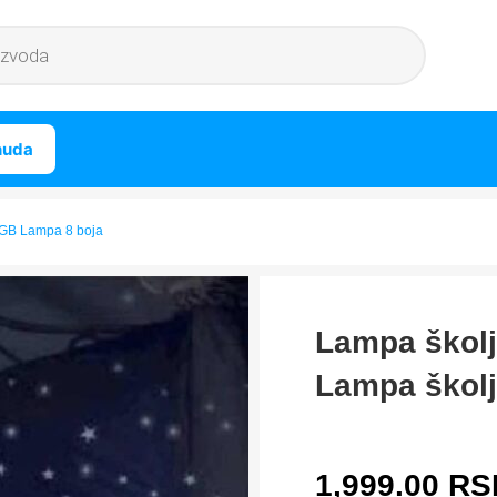
nuda
RGB Lampa 8 boja
Lampa školj
Lampa škol
1,999.00
RS