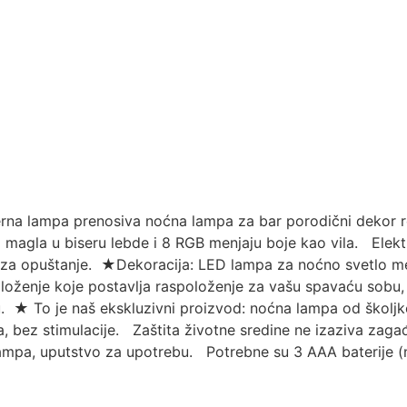
rna lampa prenosiva noćna lampa za bar porodični dekor 
 i magla u biseru lebde i 8 RGB menjaju boje kao vila. Ele
a za opuštanje. ★Dekoracija: LED lampa za noćno svetlo m
loženje koje postavlja raspoloženje za vašu spavaću sobu,
. ★ To je naš ekskluzivni proizvod: noćna lampa od školjk
, bez stimulacije. Zaštita životne sredine ne izaziva zaga
mpa, uputstvo za upotrebu. Potrebne su 3 AAA baterije (ni