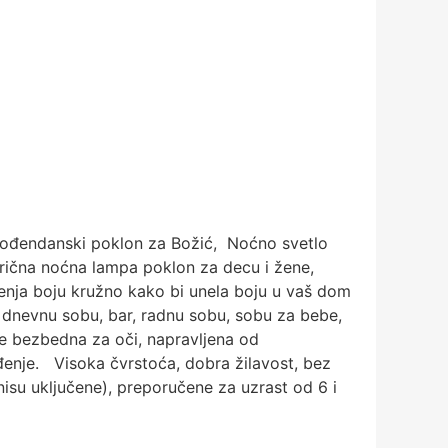
rođendanski poklon za Božić, Noćno svetlo
ktrična noćna lampa poklon za decu i žene,
enja boju kružno kako bi unela boju u vaš dom
 dnevnu sobu, bar, radnu sobu, sobu za bebe,
e bezbedna za oči, napravljena od
đenje. Visoka čvrstoća, dobra žilavost, bez
su uključene), preporučene za uzrast od 6 i