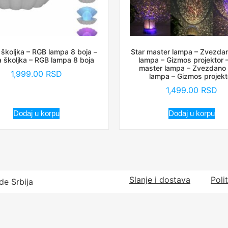
školjka – RGB lampa 8 boja –
Star master lampa – Zvezda
 školjka – RGB lampa 8 boja
lampa – Gizmos projektor –
master lampa – Zvezdano
1,999.00
RSD
lampa – Gizmos projekt
1,499.00
RSD
Dodaj u korpu
Dodaj u korpu
Slanje i dostava
Poli
de Srbija