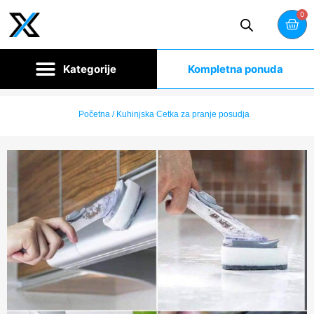
0
Kompletna ponuda
Početna
/ Kuhinjska Cetka za pranje posudja