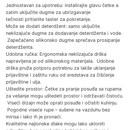
Jednostavan za upotrebu: instalirajte glavu četke a
zatim uključite dugme za ubrizgavanje
tečnosti pritisnite taster za pokretanje.
Može se dodati deterdžent: samo uključite
neklizajuće dugme za dodavanje deterdženta i vode.
Zapečaćeno silikonsko dugme sprečava prosipanje
deterdženta.
Udobna ručka: Ergonomska neklizajuća drška
napravljena je od silikonskog materijala. Udobna
drška pruža potporu potrebnu za lakše uklanjanje
prljavštine i zaštitu ruku od sredstava za čišćenje
prljavštine i ulja.
Uštedite prostor: Četke za pranje posuđa sa rupama
za vešanje mogu uštedeti prostor i održavati čistoću.
Viseći dizajn može oprati posuđe i očistiti kuhinju.
Pogodne viseće rupe – sušene na vazduhu bez
mirisa i lako ih je pronaći.
Kvalitetne najlonske dlake mogu lako ukloniti