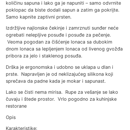
količinu sapuna i lako ga je napuniti – samo odvrnite
poklopac da biste dodali sapun a zatim ga pokrijte.
Samo kapnite zaptivni prsten.
Izdržljive najlonske čekinje i zamrznuti sunđer neće
ogrebati nelepljive posuđe i posuđe za pečenje.
Veoma pogodan za čišćenje lonaca sa dubokim
dnom lonaca sa lepljenjem lonaca od livenog gvožđa
pribora za jelo i staklenog posuđa.
Drška je ergonomska i udobno se uklapa u dlan i
prste. Napravljen je od neklizajućeg silikona koji
sprečava da padne kada je mokar i sapunast.
Lako se čisti nema mirisa. Rupe za vešanje se lako
čuvaju i štede prostor. Vrlo pogodno za kuhinjske
restorane
Opis
Karakteristike: