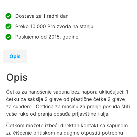
Dostava za 1 radni dan
Preko 10.000 Proizvoda na stanju
Poslujemo od 2015. godine.
Opis
Opis
Četka za nanošenje sapuna bez napora uključujući: 1
četku za saksije 2 glave od plastične četke 2 glave
za sunđere. Četkica za mašinu za pranje posuđa štiti
vaše ruke od pranja posuđa prljavštine i ulja.
Četkom možete izbeći direktan kontakt sa sapunom
za čišćenje pritiskom na dugme otpustiti potrebnu