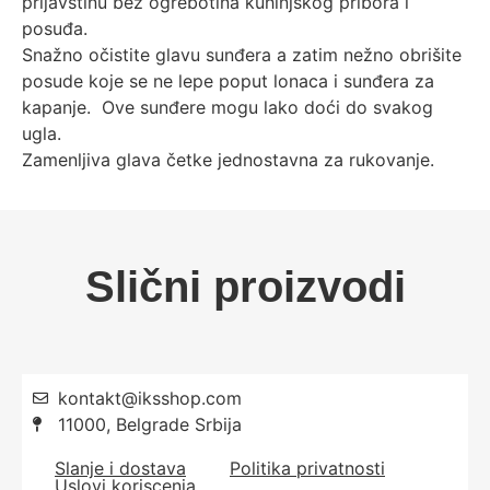
prljavštinu bez ogrebotina kuhinjskog pribora i
posuđa.
Snažno očistite glavu sunđera a zatim nežno obrišite
posude koje se ne lepe poput lonaca i sunđera za
kapanje. Ove sunđere mogu lako doći do svakog
ugla.
Zamenljiva glava četke jednostavna za rukovanje.
Slični proizvodi
kontakt@iksshop.com
11000, Belgrade Srbija
Slanje i dostava
Politika privatnosti
Uslovi koriscenja