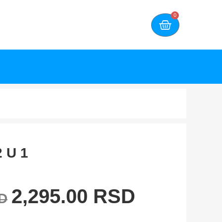
0
 U 1
2,295.00
RSD
D