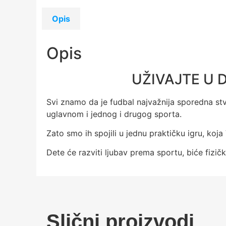
Opis
Opis
UŽIVAJTE U 
Svi znamo da je fudbal najvažnija sporedna stv
uglavnom i jednog i drugog sporta.
Zato smo ih spojili u jednu praktičku igru, ko
Dete će razviti ljubav prema sportu, biće fizičk
Slični proizvodi