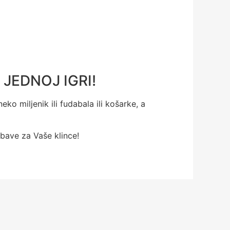
JEDNOJ IGRI!
ko miljenik ili fudabala ili košarke, a
abave za Vaše klince!