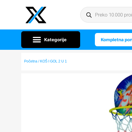
Kompletna po
Početna
/ KOŠ I GOL 2 U 1