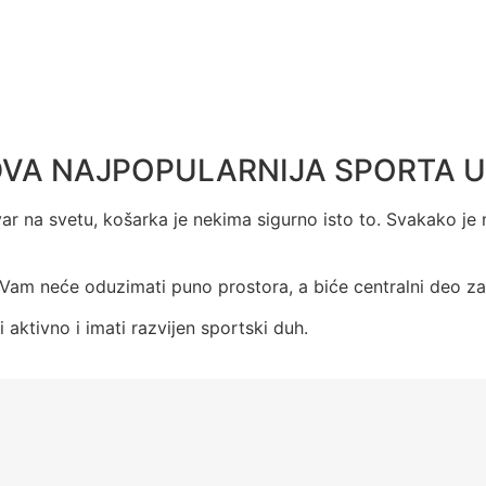
DVA NAJPOPULARNIJA SPORTA U 
ar na svetu, k
ošarka je nekima sigurno isto to. Svakako je ne
ja Vam neće oduzimati puno prostora, a biće centralni deo z
i aktivno i imati razvijen sportski duh.