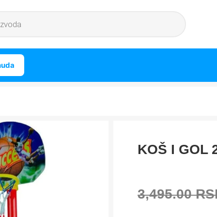
nuda
KOŠ I GOL 2
3,495.00
RS