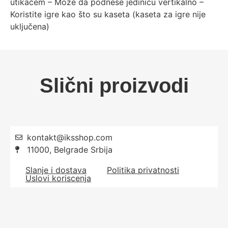
utikačem – Može da podnese jedinicu vertikalno –
Koristite igre kao što su kaseta (kaseta za igre nije
uključena)
Slični proizvodi
kontakt@iksshop.com
11000, Belgrade Srbija
Slanje i dostava
Politika privatnosti
Uslovi koriscenja