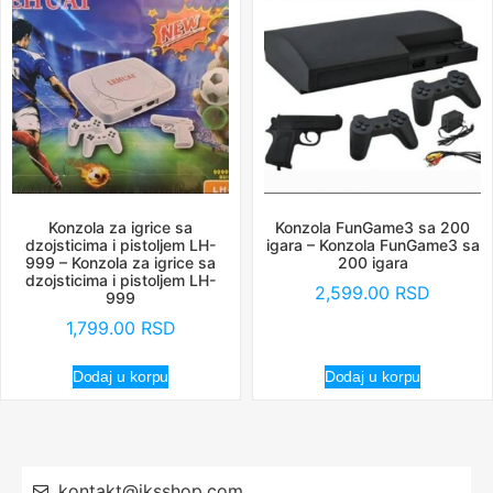
Konzola za igrice sa
Konzola FunGame3 sa 200
dzojsticima i pistoljem LH-
igara – Konzola FunGame3 sa
999 – Konzola za igrice sa
200 igara
dzojsticima i pistoljem LH-
2,599.00
RSD
999
1,799.00
RSD
Dodaj u korpu
Dodaj u korpu
kontakt@iksshop.com