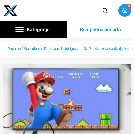
0
Kompletna ponuda
Početna
/ Konzola sa džojstikom i 400 igrara – SUP – Konzola sa džojstikom i